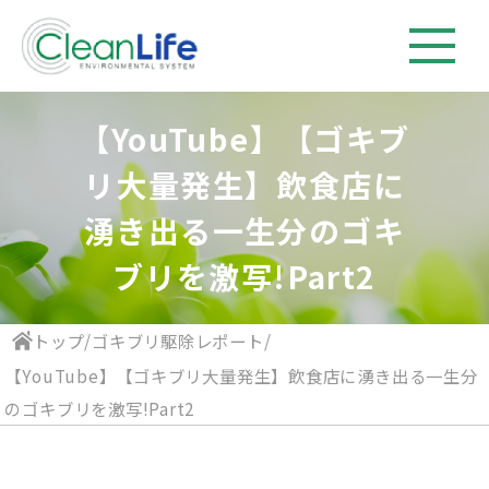
【YouTube】【ゴキブ
リ大量発生】飲食店に
湧き出る一生分のゴキ
ブリを激写!Part2
トップ
/
ゴキブリ駆除レポート
/
【YouTube】【ゴキブリ大量発生】飲食店に湧き出る一生分
のゴキブリを激写!Part2