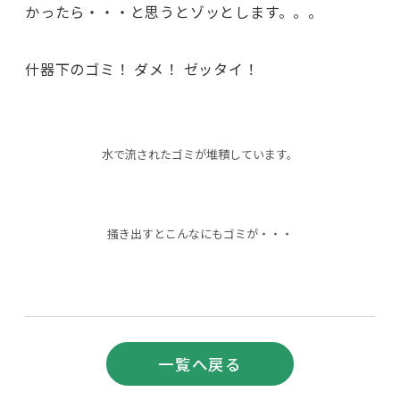
かったら・・・と思うとゾッとします。。。
什器下のゴミ！ ダメ！ ゼッタイ！
水で流されたゴミが堆積しています。
掻き出すとこんなにもゴミが・・・
前へ
次
一覧へ戻る