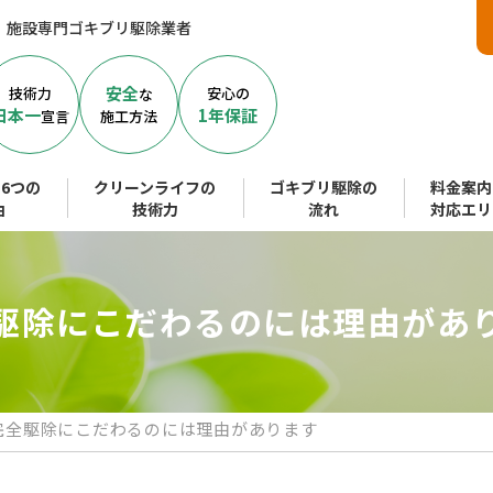
、施設専門ゴキブリ駆除業者
安全
技術力
安心の
な
日本一
1年保証
宣言
施工方法
6つの
クリーンライフの
ゴキブリ駆除の
料金案内
由
技術力
流れ
対応エリ
駆除にこだわるのには理由があ
完全駆除にこだわるのには理由があります