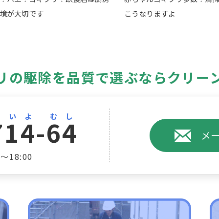
境が大切です
こうなりますよ
リの駆除を品質で選ぶなら
クリー
ないよ むし
714-64
メ
～18:00