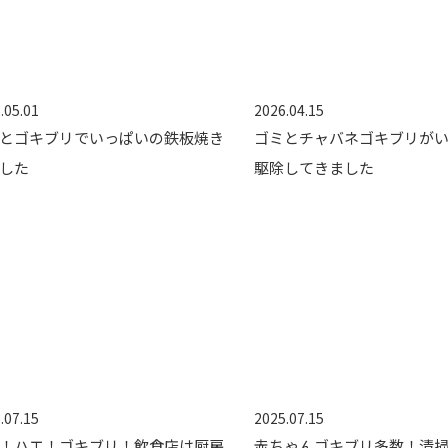
.05.01
2026.04.15
とゴキブリでいっぱいの鉄板焼き
ゴミとチャバネゴキブリが
した
駆除してきました
.07.15
2025.07.15
！ハエ！ゴキブリ！飲食店は厨房
赤ちゃんゴキブリ多数！清