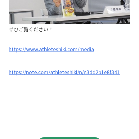
ぜひご覧ください！
https://www.athleteshiki.com/media
https://note.com/athleteshiki/n/n3dd2b1e8f341