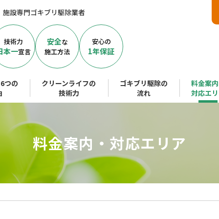
、施設専門ゴキブリ駆除業者
安全
技術力
安心の
な
日本一
1年保証
宣言
施工方法
6つの
クリーンライフの
ゴキブリ駆除の
料金案内
由
技術力
流れ
対応エリ
料金案内・対応エリア