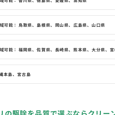
域可能：
香川県、
徳島県、
愛媛県、
高知県
域可能：
鳥取県、
島根県、
岡山県、
広島県、
山口県
域可能：
福岡県、
佐賀県、
長崎県、
熊本県、
大分県、
宮
縄本島、
宮古島
リの駆除を品質で選ぶなら
クリー