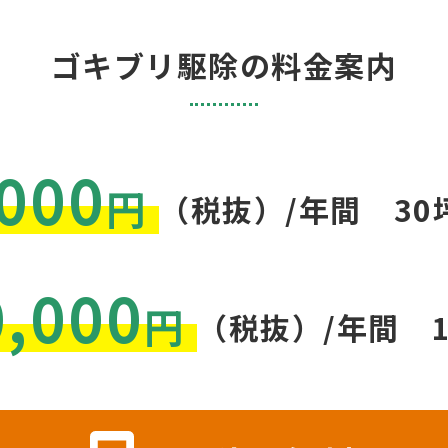
ゴキブリ駆除の料金案内
000
円
（税抜）/年間
3
0,000
円
（税抜）/年間