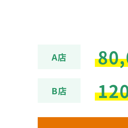
80,
A店
12
B店