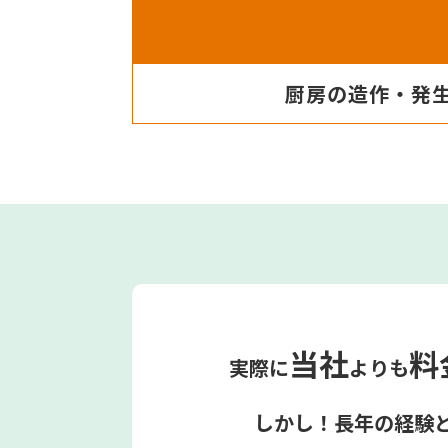
厨房の造作・発
当社
料
実際に
よりも
しかし！長年の経験